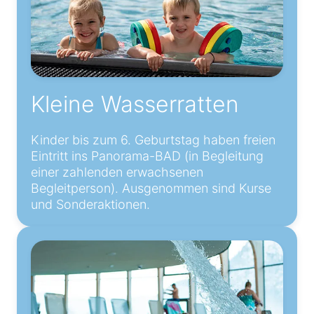
Kleine Wasserratten
Kinder bis zum 6. Geburtstag haben freien
Eintritt ins Panorama-BAD (in Begleitung
einer zahlenden erwachsenen
Begleitperson). Ausgenommen sind Kurse
und Sonderaktionen.