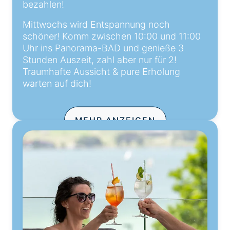
bezahlen!
Mittwochs wird Entspannung noch
schöner! Komm zwischen 10:00 und 11:00
Uhr ins Panorama-BAD und genieße 3
Stunden Auszeit, zahl aber nur für 2!
Traumhafte Aussicht & pure Erholung
warten auf dich!
MEHR ANZEIGEN