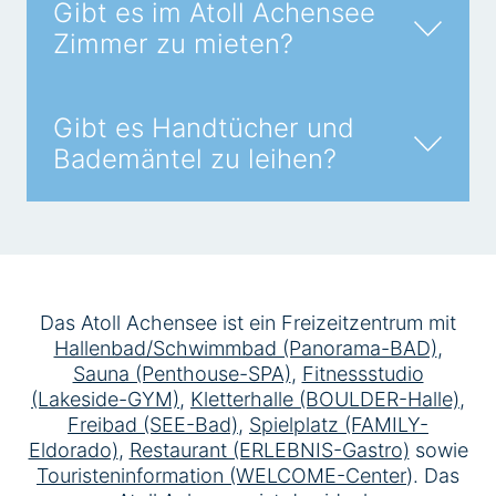
Gibt es im Atoll Achensee
Zimmer zu mieten?
Gibt es Handtücher und
Bademäntel zu leihen?
Das Atoll Achensee ist ein Freizeitzentrum mit
Hallenbad/Schwimmbad (Panorama-BAD)
,
Sauna (Penthouse-SPA)
,
Fitnessstudio
(Lakeside-GYM)
,
Kletterhalle (BOULDER-Halle)
,
Freibad (SEE-Bad)
,
Spielplatz (FAMILY-
Eldorado)
,
Restaurant (ERLEBNIS-Gastro)
sowie
Touristeninformation (WELCOME-Center
). Das