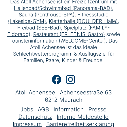
Das Atoll Achensee ist ein Freizeitzentrum mit
Hallenbad/Schwimmbad (Panorama-BAD)
,
Sauna (Penthouse-SPA)
,
Fitnessstudio
(Lakeside-GYM)
,
Kletterhalle (BOULDER-Halle)
,
Freibad (SEE-Bad)
,
Spielplatz (FAMILY-
Eldorado)
,
Restaurant (ERLEBNIS-Gastro)
sowie
Touristeninformation (WELCOME-Center
). Das
Atoll Achensee ist das ideale
Schlechtwetterprogramm & Ausflugsziel für
Familien, Paare, Kinder & Freunde.
Atoll Achensee
Achenseestraße 63
6212 Maurach
Jobs
AGB
Information
Presse
Datenschutz
Interne Meldestelle
Impressum
Barrierefreiheitserklärung