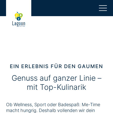
Zum
Inhalt
springen.
Zum
Hauptmenü
springen.
Zum
Footer
springen.
EIN ERLEBNIS FÜR DEN GAUMEN
Genuss auf ganzer Linie –
mit Top-Kulinarik
Ob Wellness, Sport oder Badespaß: Me-Time
macht hungrig. Deshalb vollenden wir dein